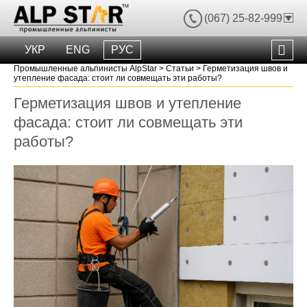
(067) 25-82-999
УКР
ENG
РУС
ть
ее
Промышленные альпинисты AlpStar
>
Статьи
>
Герметизация швов и
утепление фасада: стоит ли совмещать эти работы?
ть
ее
Герметизация швов и утепление
фасада: стоит ли совмещать эти
работы?