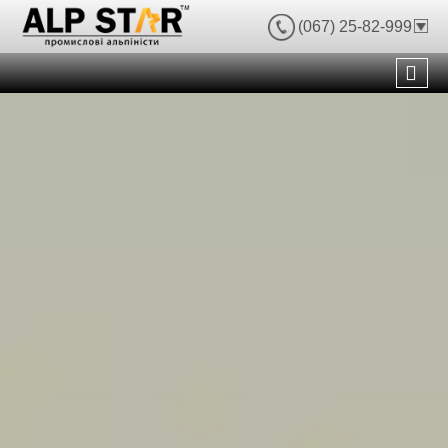
(067) 25-82-999
нути
ю
нути
ю